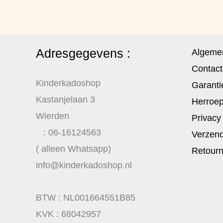
Adresgegevens :
Algeme
Contact
Kinderkadoshop
Garanti
Kastanjelaan 3
Herroep
Wierden
Privacy
: 06-16124563
Verzend
( alleen Whatsapp)
Retour
info@kinderkadoshop.nl
BTW : NL001664551B85
KVK : 68042957