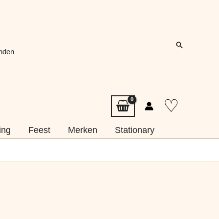
Zoeken
onden
♡
ing
Feest
Merken
Stationary