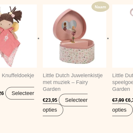
Naam
pronkelijke
Huidige
Oor
prijs
prij
is:
was
99.
€10,26.
€7,
h Knuffeldoekje
Little Dutch Juwelenkistje
Little Du
met muziek – Fairy
speelgoe
Garden
Garden
Selecteer
26
Selecteer
€
23,95
€
7,99
€
6,
opties
opties