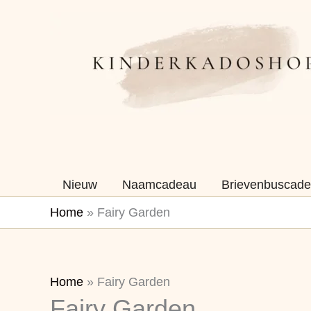
Ga
naar
de
inhoud
Nieuw
Naamcadeau
Brievenbuscade
Home
»
Fairy Garden
Gesorteerd
Home
»
Fairy Garden
Fairy Garden
op