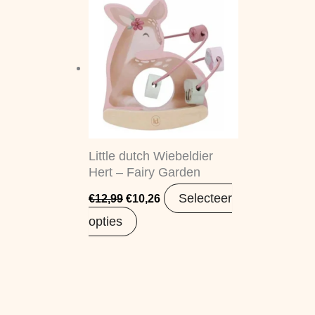
prijs
prijs
was:
is:
€12,99.
€10,26.
Little dutch Wiebeldier
Hert – Fairy Garden
Selecteer
€
12,99
€
10,26
opties