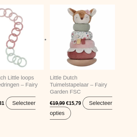
spronkelijke
Huidige
Oorspronkelijke
Huidige
s
prijs
prijs
prijs
:
is:
was:
is:
99.
€6,31.
€19,99.
€15,79.
tch Little loops
Little Dutch
dringen – Fairy
Tuimelstapelaar – Fairy
Garden FSC
Selecteer
Selecteer
31
€
19,99
€
15,79
opties