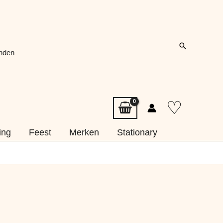
Zoeken
onden
♡
ing
Feest
Merken
Stationary