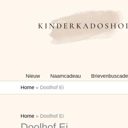
Ga
naar
de
inhoud
Nieuw
Naamcadeau
Brievenbuscade
Home
»
Doolhof Ei
Gesorteerd
Home
»
Doolhof Ei
Doolhof Ei
op