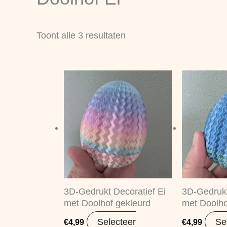
nieuwste
Toont alle 3 resultaten
3D-Gedrukt Decoratief Ei
3D-Gedrukt
met Doolhof gekleurd
met Doolho
Selecteer
Se
€
4,99
€
4,99