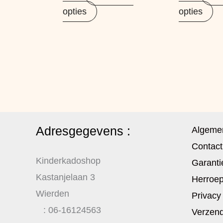
opties
opties
Adresgegevens :
Algeme
Contact
Kinderkadoshop
Garanti
Kastanjelaan 3
Herroep
Wierden
Privacy
: 06-16124563
Verzend